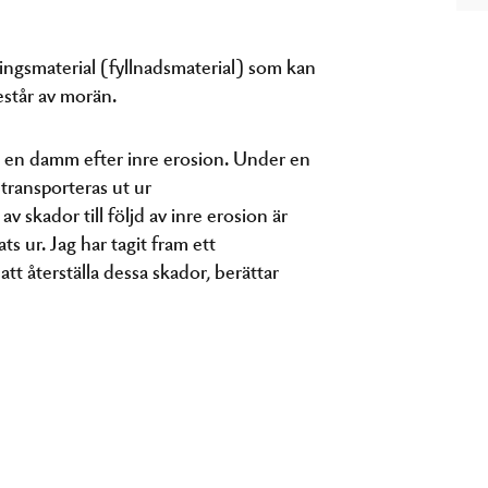
ringsmaterial (fyllnadsmaterial) som kan
estår av morän.
a en damm efter inre erosion. Under en
transporteras ut ur
 skador till följd av inre erosion är
ts ur. Jag har tagit fram ett
tt återställa dessa skador, berättar