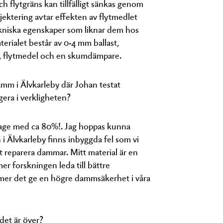
ch flytgräns kan tillfälligt sänkas genom
 injektering avtar effekten av flytmedlet
ekniska egenskaper som liknar dem hos
erialet består av 0-4 mm ballast,
ten, flytmedel och en skumdämpare.
mm i Älvkarleby där Johan testat
era i verkligheten?
kage med ca 80%!. Jag hoppas kunna
 i Älvkarleby finns inbyggda fel som vi
tt reparera dammar. Mitt material är en
r forskningen leda till bättre
mmer det ge en högre dammsäkerhet i våra
 det är över?