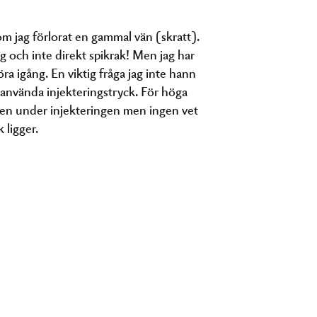
om jag förlorat en gammal vän (skratt).
ng och inte direkt spikrak! Men jag har
öra igång. En viktig fråga jag inte hann
 använda injekteringstryck. För höga
men under injekteringen men ingen vet
 ligger.