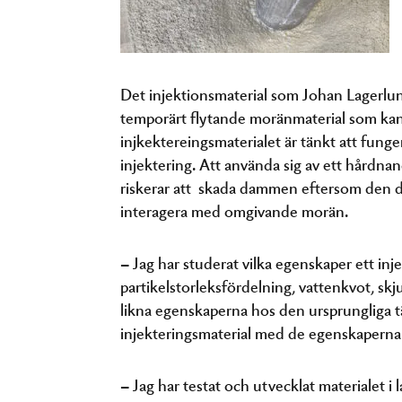
Det injektionsmaterial som Johan Lagerlun
temporärt flytande moränmaterial som ka
injkektereingsmaterialet är tänkt att fun
injektering. Att använda sig av ett hårdna
riskerar att skada dammen eftersom den d
interagera med omgivande morän.
– Jag har studerat vilka egenskaper ett inj
partikelstorleksfördelning, vattenkvot, skj
likna egenskaperna hos den ursprungliga tä
injekteringsmaterial med de egenskaperna 
– Jag har testat och utvecklat materialet i 