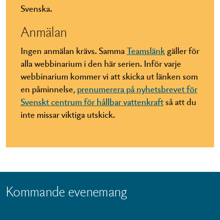
Svenska.
Anmälan
Ingen anmälan krävs. Samma
Teamslänk
gäller för
alla webbinarium i den här serien. Inför varje
webbinarium kommer vi att skicka ut länken som
en påminnelse,
prenumerera på nyhetsbrevet för
Svenskt centrum för hållbar vattenkraft
så att du
inte missar viktiga utskick.
Kommande evenemang
Se alla evenemang