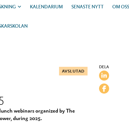
SKNING
KALENDARIUM
SENASTE NYTT
OM OS
SKARSKOLAN
DELA
AVSLUTAD
5
he lunch webinars organized by The
ower, during 2025.