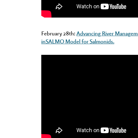
February 28th:
Advancing River Managemen
inSALMO Model for Salmonids.