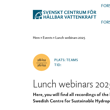
FOR
FOR
Hem
»
Events
»
Lunch webinars 2025
28/02
PLATS: TEAMS
TID:
26/02
Lunch webinars 202
Here, you will find all recordings of t
Swedish Centre for Sustainable Hydrop