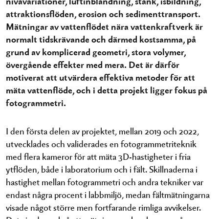
nivåvariationer, luftinblandning, stänk, isbildning,
attraktionsflöden, erosion och sedimenttransport.
Mätningar av vattenflödet nära vattenkraftverk är
normalt tidskrävande och därmed kostsamma, på
grund av komplicerad geometri, stora volymer,
övergående effekter med mera. Det är därför
motiverat att utvärdera effektiva metoder för att
mäta vattenflöde, och i detta projekt ligger fokus på
fotogrammetri.
I den första delen av projektet, mellan 2019 och 2022,
utvecklades och validerades en fotogrammetriteknik
med flera kameror för att mäta 3D-hastigheter i fria
ytflöden, både i laboratorium och i fält. Skillnaderna i
hastighet mellan fotogrammetri och andra tekniker var
endast några procent i labbmiljö, medan fältmätningarna
visade något större men fortfarande rimliga avvikelser.