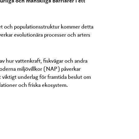
urliga och mänskliga barriärer i ett
et och populationsstruktur kommer detta
erkar evolutionära processer och arters
 av hur vattenkraft, fiskvägar och andra
oderna miljövillkor (NAP) påverkar
 viktigt underlag för framtida beslut om
ulationer och friska ekosystem.