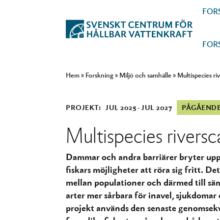
FOR
FOR
Hem
»
Forskning
»
Miljö och samhälle
»
Multispecies r
PROJEKT:
JUL 2025
JUL 2027
PÅGÅEND
Multispecies rivers
Dammar och andra barriärer bryter upp
fiskars möjligheter att röra sig fritt. D
mellan populationer och därmed till sä
arter mer sårbara för inavel, sjukdomar
projekt används den senaste genomsekv