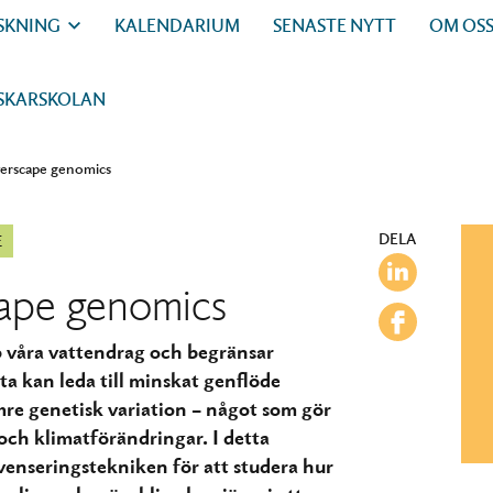
SKNING
KALENDARIUM
SENASTE NYTT
OM OS
SKARSKOLAN
iverscape genomics
DELA
E
cape genomics
 våra vattendrag och begränsar
etta kan leda till minskat genflöde
mre genetisk variation – något som gör
 och klimatförändringar. I detta
enseringstekniken för att studera hur