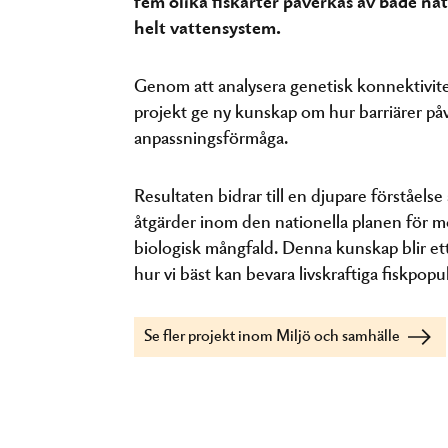
fem olika fiskarter påverkas av både nat
helt vattensystem.
Genom att analysera genetisk konnektivit
projekt ge ny kunskap om hur barriärer påv
anpassningsförmåga.
Resultaten bidrar till en djupare förståelse
åtgärder inom den nationella planen för m
biologisk mångfald. Denna kunskap blir ett
hur vi bäst kan bevara livskraftiga fiskpop
Se fler projekt inom Miljö och samhälle