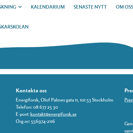
SKNING
KALENDARIUM
SENASTE NYTT
OM OS
SKARSKOLAN
Kontakta oss
Pre
Energiforsk, Olof Palmes gata 11, 101 53 Stockholm
Pren
Telefon: 08 677 25 30
E-post:
kontakt@energiforsk.se
Org.nr: 556974-2116
Geno
samt