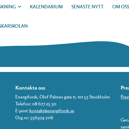
SKNING
KALENDARIUM
SENASTE NYTT
OM OS
SKARSKOLAN
Kontakta oss
Pre
Energiforsk, Olof Palmes gata 11, 101 53 Stockholm
Pren
Telefon: 08 677 25 30
E-post:
kontakt@energiforsk.se
Org.nr: 556974-2116
Geno
samt